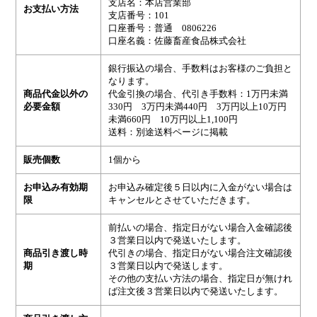
支店名：本店営業部
お支払い方法
支店番号：101
口座番号：普通 0806226
口座名義：佐藤畜産食品株式会社
銀行振込の場合、手数料はお客様のご負担と
なります。
商品代金以外の
代金引換の場合、代引き手数料：1万円未満
必要金額
330円 3万円未満440円 3万円以上10万円
未満660円 10万円以上1,100円
送料：別途送料ページに掲載
販売個数
1個から
お申込み有効期
お申込み確定後５日以内に入金がない場合は
限
キャンセルとさせていただきます。
前払いの場合、指定日がない場合入金確認後
３営業日以内で発送いたします。
商品引き渡し時
代引きの場合、指定日がない場合注文確認後
期
３営業日以内で発送します。
その他の支払い方法の場合、指定日が無けれ
ば注文後３営業日以内で発送いたします。