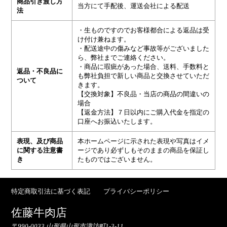
商品引き渡し方
当方にて手配後、運送会社による配送
法
・生ものですのでお客様都合による返品は受
け付け兼ねます。
・配送途中の傷みなど事故等がございました
ら、弊社までご連絡ください。
・商品に瑕疵があった場合、送料、手数料と
返品・不良品に
も弊社負担で新しい商品と交換させていただ
ついて
きます。
【交換対象】不良品・当店の商品の間違いの
場合
【返金方法】７日以内にご購入代金を指定の
口座へお振込いたします。
表現、及び商品
本ホームページに示された表現や写真はイメ
に関する注意書
ージであり必ずしもそのままの商品を保証し
き
たものではございません。
特定商取引法に基づく表記
プライバシーポリシー
佐藤牛肉店
〒990-0033 山形県山形市諏訪町1-3-11